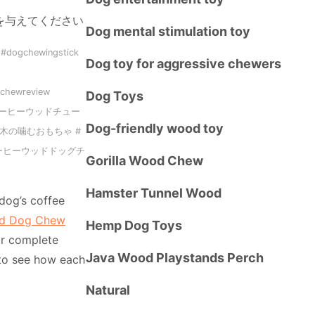
を与えてください
Dog mental stimulation toy
#dogchewingstick
Dog toy for aggressive chewers
chewreview
Dog Toys
ッド #コーヒーウッドチュー
Dog-friendly wood toy
木の噛むおもちゃ #
ーヒーウッドドッグチ
Gorilla Wood Chew
Hamster Tunnel Wood
dog’s coffee
od Dog Chew
Hemp Dog Toys
r complete
Java Wood Playstands Perch
o see how each
Natural