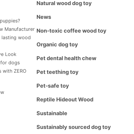
Natural wood dog toy
News
puppies?
w Manufacturer
Non-toxic coffee wood toy
 lasting wood
Organic dog toy
ve Look
Pet dental health chew
for dogs
s with ZERO
Pet teething toy
Pet-safe toy
ew
Reptile Hideout Wood
Sustainable
Sustainably sourced dog toy