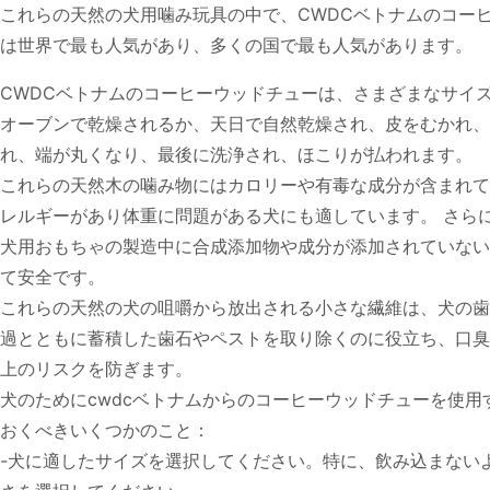
これらの天然の犬用噛み玩具の中で、CWDCベトナムのコー
は世界で最も人気があり、多くの国で最も人気があります。
CWDCベトナムのコーヒーウッドチューは、さまざまなサイ
オーブンで乾燥されるか、天日で自然乾燥され、皮をむかれ、
れ、端が丸くなり、最後に洗浄され、ほこりが払われます。
これらの天然木の噛み物にはカロリーや有毒な成分が含まれて
レルギーがあり体重に問題がある犬にも適しています。 さら
犬用おもちゃの製造中に合成添加物や成分が添加されていない
て安全です。
これらの天然の犬の咀嚼から放出される小さな繊維は、犬の歯
過とともに蓄積した歯石やペストを取り除くのに役立ち、口臭
上のリスクを防ぎます。
犬のためにcwdcベトナムからのコーヒーウッドチューを使用
おくべきいくつかのこと：
-犬に適したサイズを選択してください。特に、飲み込まない